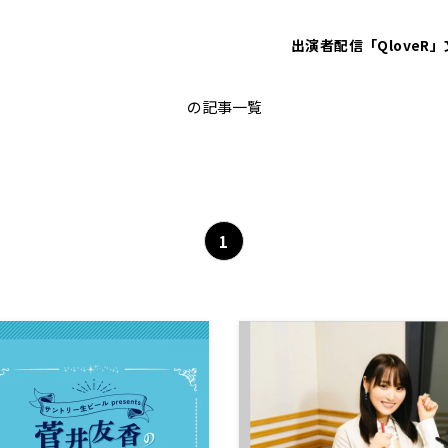
出演者
配信「QloveR」
菅井友香
の記事一覧
1