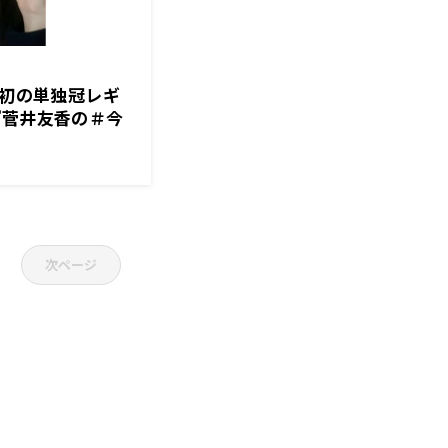
身初の単独冠レギ
『菅井友香の＃今
3月30日（木）
定 “リスナーの日
覗かせて頂き、頑
で応援していきたい
次ページ