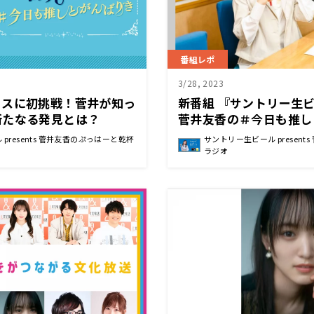
番組レポ
3/28, 2023
ィスに初挑戦！菅井が知っ
新番組 『サントリー生ビール
新たなる発見とは？
菅井友香の＃今日も推し
いよいよ3月30日（木
presents 菅井友香のぷっはーと乾杯
サントリー生ビール presen
「がんばりきがタイトル
ラジオ
とはびっくり」