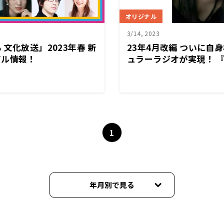
オリジナル
3/14, 2023
文化放送」2023年春 新
23年4月改編 ついに自
アル情報！
ュラーラジオが実現！ 
日も推しとがんばりき』 
午後9時30分～ 放送決
常を「推し」の観点から
張る毎日を100万馬力
1
年月別で見る
2026年07月