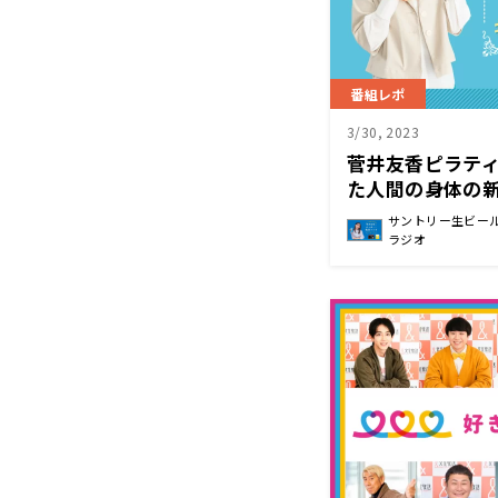
番組レポ
3/30, 2023
菅井友香ピラテ
た人間の身体の
サントリー生ビール 
ラジオ