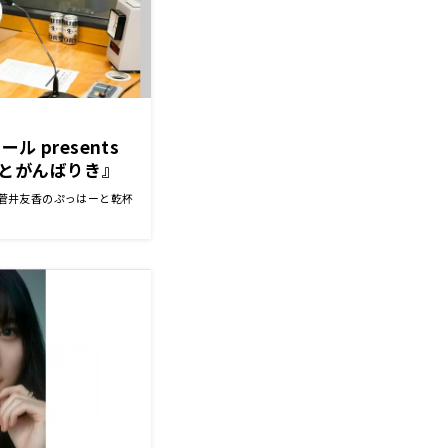
 presents
とがんばりき』
）に初回放送！
ts 菅井友香のぷっはーと乾杯
に来る日が来る