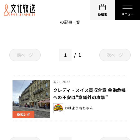
金融
番組表
の記事一覧
1
前ページ
次ページ
3/21, 2023
クレディ・スイス買収合意 金融危機
への不安は“意識外の攻撃”
おはよう寺ちゃん
番組レポ