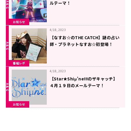
ルテーマ！
お知らせ
4/18, 2023
【なすお☆のTHE CATCH】謎の占い
師・プラネットなすお☆初登場！
番組レポ
4/18, 2023
【Star★Shiμ’ne!!!のザキャッチ】
４月１９日のメールテーマ！
お知らせ