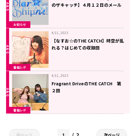
のザキャッチ】４月１２日のメール
テーマ！
お知らせ
4/11, 2023
【なすお☆のTHE CATCH】時空が乱
れる？はじめての収録回
番組レポ
4/11, 2023
Fragrant DriveのTHE CATCH 第
２回
番組レポ
2
前ページ
次ページ