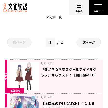
ザキャッチ
番組表
の記事一覧
2
前ページ
次ページ
4/28, 2023
『蓮ノ空女学院スクールアイドルク
ラブ』からゲスト！【樋口楓のTHE
CATCH】5/5（金）
お知らせ
4/28, 2023
【樋口楓のTHE CATCH】＃１１９