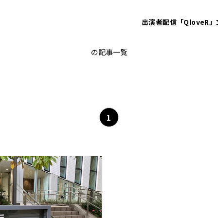
出演者
配信「QloveR」
ニュースパレード
の記事一覧
1