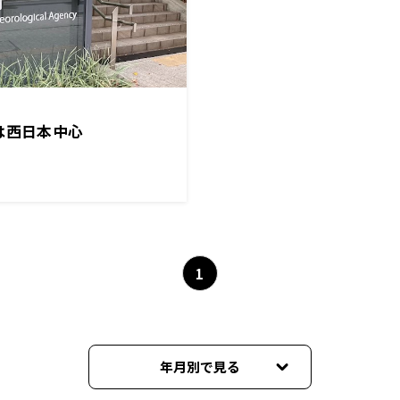
は西日本中心
1
年月別で見る