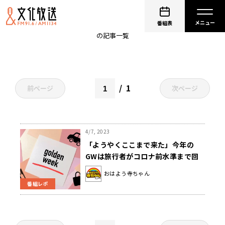
会田卓司
番組表
の記事一覧
1
前ページ
次ページ
4/7, 2023
「ようやくここまで来た」今年の
GWは旅行者がコロナ前水準まで回
復！
おはよう寺ちゃん
番組レポ