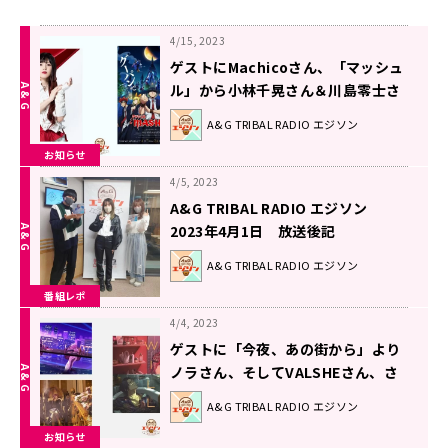
4/15, 2023
ゲストにMachicoさん、「マッシュ
ル」から小林千晃さん＆川島零士さ
んが登場！エジソン4月15日
A&G TRIBAL RADIO エジソン
お知らせ
4/5, 2023
A&G TRIBAL RADIO エジソン
2023年4月1日 放送後記
A&G TRIBAL RADIO エジソン
番組レポ
4/4, 2023
ゲストに「今夜、あの街から」より
ノラさん、そしてVALSHEさん、さ
らに「Paradox Live」より梶原岳人
A&G TRIBAL RADIO エジソン
さんが登場！エジソン4月8日
お知らせ