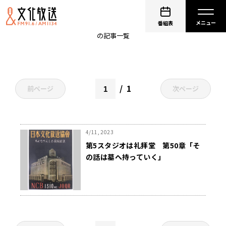
日本テレビ
番組表
の記事一覧
1
前ページ
次ページ
4/11, 2023
第5スタジオは礼拝堂 第50章「そ
の話は墓へ持っていく」