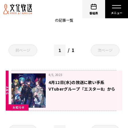
歌い手
番組表
の記事一覧
1
前ページ
次ページ
4/5, 2023
4月12日(水)の放送に歌い手系
VTuberグループ『エスター8』から
海帝輝さん、龍炎魔音さんがゲスト
出演！【ノン子とのび太のアニメス
お知らせ
クランブル】