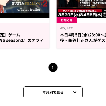
お知らせ
4/5, 2023
予定】ゲーム
本日4月5日(水)23:0
WS season2』のオフィ
役・細谷佳正さんがゲス
ーが公開！公式サイトに
「BUSTAFELLOWS RA
ボイスも一挙公開
1
年月別で見る