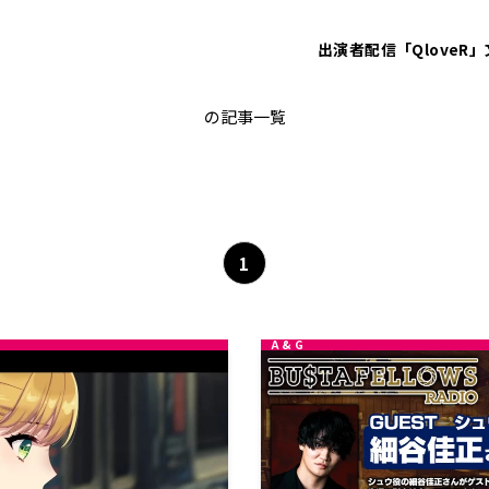
出演者
配信「QloveR」
細谷佳正
の記事一覧
1