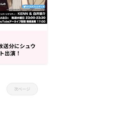
0～放送分にシュウ
ト出演！
DIO」
次ページ