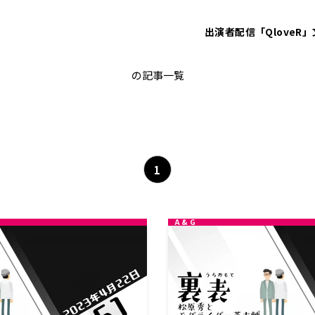
出演者
配信「QloveR」
芝大輔(モグライダー)
の記事一覧
1