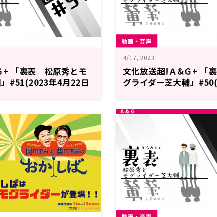
動画・音声
4/17, 2023
Ｇ+ 「裏表 松原秀とモ
文化放送超!Ａ&Ｇ+ 「
#51(2023年4月22日
グライダー芝大輔」#50(
放送分)
動画・音声