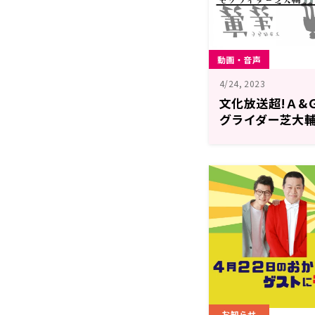
動画・音声
4/24, 2023
文化放送超!Ａ&
グライダー芝大輔」
放送分)
お知らせ