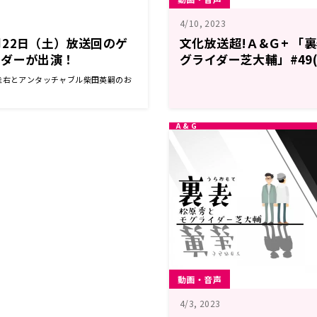
4/10, 2023
22日（土）放送回のゲ
文化放送超!Ａ&Ｇ+ 「
イダーが出演！
グライダー芝大輔」#49(
送分)
圭右とアンタッチャブル柴田英嗣のお
動画・音声
4/3, 2023