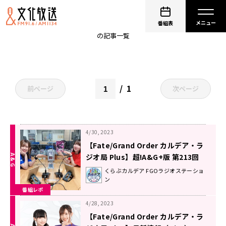
高橋李依
番組表
の記事一覧
1
前ページ
次ページ
4/30, 2023
【Fate/Grand Order カルデア・ラ
ジオ局 Plus】超!A&G+版 第213回
放送レポート
くらぶカルデア FGOラジオステーショ
ン
番組レポ
4/28, 2023
【Fate/Grand Order カルデア・ラ