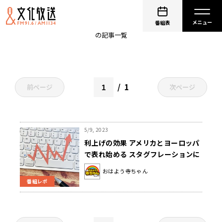
アメリカ経済
番組表
の記事一覧
1
前ページ
次ページ
5/9, 2023
利上げの効果 アメリカとヨーロッパ
で表れ始める スタグフレーションに
懸念
おはよう寺ちゃん
番組レポ