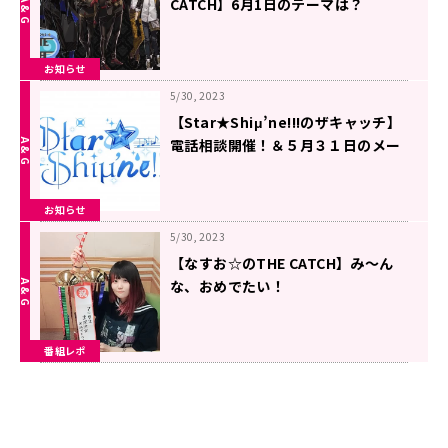
CATCH】6月1日のテーマは？
お知らせ
5/30, 2023
【Star★Shiμ’ne!!!のザキャッチ】
電話相談開催！＆５月３１日のメー
ルテーマ
お知らせ
5/30, 2023
【なすお☆のTHE CATCH】み～ん
な、おめでたい！
番組レポ