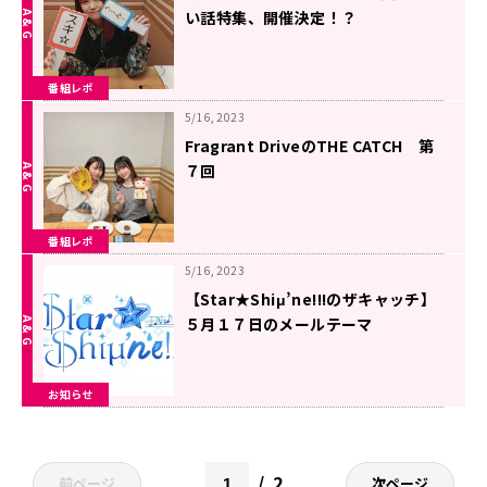
い話特集、開催決定！？
番組レポ
5/16, 2023
Fragrant DriveのTHE CATCH 第
７回
番組レポ
5/16, 2023
【Star★Shiμ’ne!!!のザキャッチ】
５月１７日のメールテーマ
お知らせ
2
前ページ
次ページ