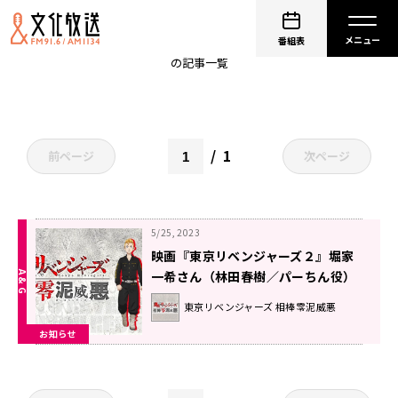
東京リベンジャーズ
番組表
の記事一覧
1
前ページ
次ページ
5/25, 2023
映画『東京リベンジャーズ２』堀家
一希さん（林田春樹／パーちん役）
ゲスト出演緊急決定！「東京リベン
東京リベンジャーズ 相棒零泥威悪
ジャーズ相棒零泥威悪」
お知らせ