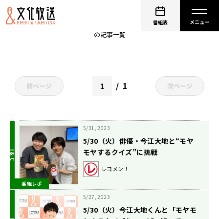
秋山寛貴
番組表
の記事一覧
1
前ページ
次ページ
5/31, 2023
5/30（火）俳優・今江大地と“モヤ
モヤするクイズ”に挑戦
レコメン！
番組レポ
5/27, 2023
5/30（火）今江大地くんと「モヤモ