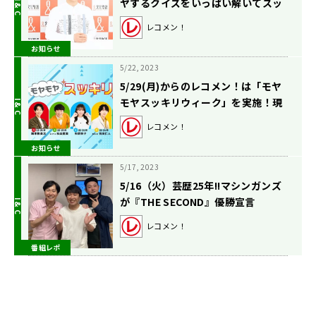
ヤするクイズをいっぱい解いてスッ
キリしようSP」
レコメン！
お知らせ
5/22, 2023
5/29(月)からのレコメン！は「モヤ
モヤスッキリウィーク」を実施！現
金1万円も当たる？！
レコメン！
お知らせ
5/17, 2023
5/16（火）芸歴25年!!マシンガンズ
が『THE SECOND』優勝宣言
レコメン！
番組レポ