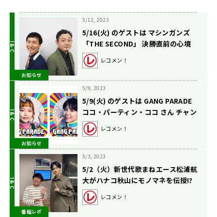
5/12, 2023
5/16(火) のゲストは マシンガンズ
「THE SECOND」 決勝直前の心境
を語る
レコメン！
お知らせ
5/9, 2023
5/9(火) のゲストは GANG PARADE
ココ・パーティン・ココ さん チャン
ベイビー さん
レコメン！
お知らせ
5/3, 2023
5/2（火）新世代歌まねエース松浦航
大がハナコ秋山にモノマネを伝授!?
レコメン！
番組レポ