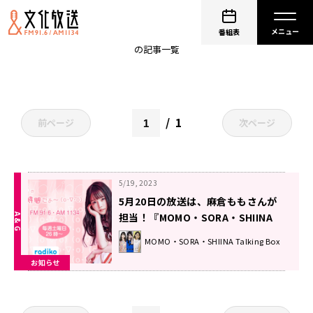
麻倉ももの ご当地うまかもん巡り
番組表
の記事一覧
1
前ページ
次ページ
5/19, 2023
5月20日の放送は、麻倉ももさんが
担当！『MOMO・SORA・SHIINA
Talking Box』
MOMO・SORA・SHIINA Talking Box
お知らせ