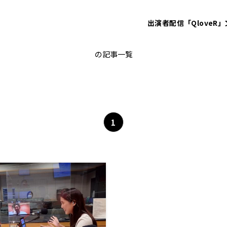
出演者
配信「QloveR」
G.G.佐藤
の記事一覧
1