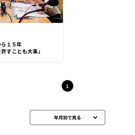
から１５年
分を許すことも大事」
1
年月別で見る