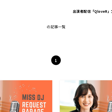
出演者
配信「QloveR」
シティポップ
の記事一覧
1