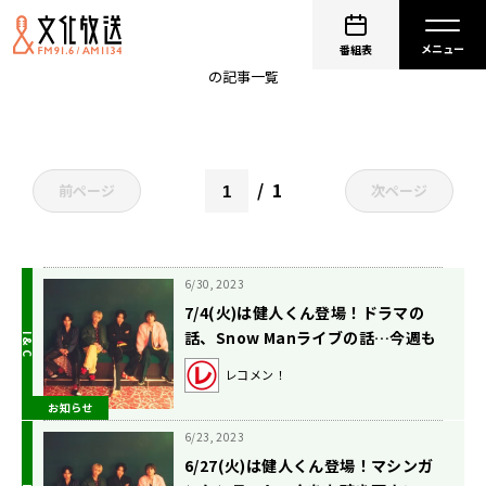
中島健人
番組表
の記事一覧
1
前ページ
次ページ
6/30, 2023
7/4(火)は健人くん登場！ドラマの
話、Snow Manライブの話…今週も
ずっと喋ってます。
レコメン！
お知らせ
6/23, 2023
6/27(火)は健人くん登場！マシンガ