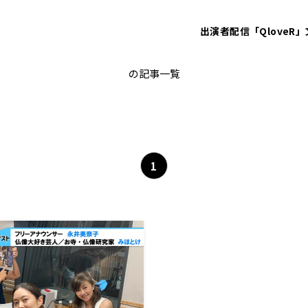
出演者
配信「QloveR」
仏像
の記事一覧
1