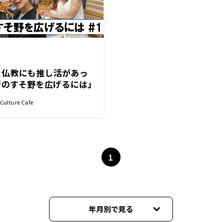
と仏教にも推し活があっ
術のすそ野を広げるには」
ulture Cafe
1
年月別で見る