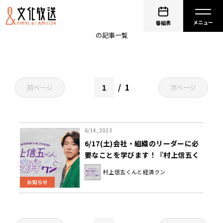
会社
番組表
の記事一覧
1
前ページ
次ページ
6/14, 2023
6/17(土)会社・組織のリーダーに必
要なことを学びます！『村上信五く
んと経済クン』
村上信五くんと経済クン
お知らせ