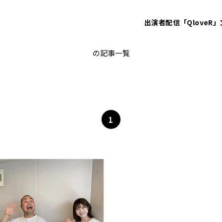
出演者
配信「QloveR」
岡部大
の記事一覧
1