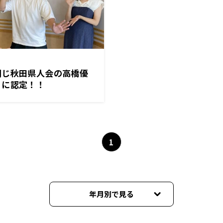
同じ秋田県人会の高橋優
」に認定！！
1
年月別で見る