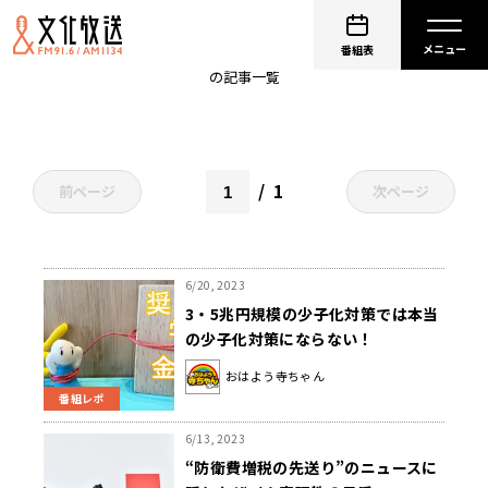
田中秀臣
番組表
の記事一覧
1
前ページ
次ページ
6/20, 2023
3・5兆円規模の少子化対策では本当
の少子化対策にならない！
おはよう寺ちゃん
番組レポ
6/13, 2023
“防衛費増税の先送り”のニュースに