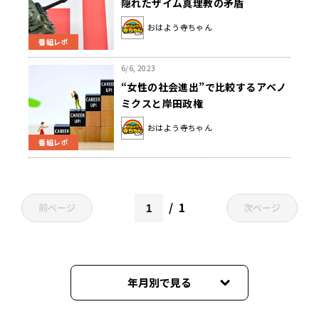
隠れたザイム真理教の矛盾
おはよう寺ちゃん
番組レポ
6/6, 2023
“女性の社会進出”で比較するアベノ
ミクスと岸田政権
おはよう寺ちゃん
番組レポ
1
前ページ
次ページ
年月別で見る