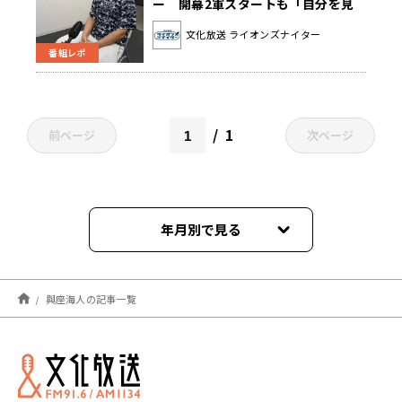
ー 開幕2軍スタートも「自分を見
つめなおす時間でもあったので、そ
文化放送 ライオンズナイター
の時間を無駄にせずにファームでや
番組レポ
ってきた」
1
前ページ
次ページ
年月別で見る
2026年01月
與座海人の記事一覧
2025年07月
2023年09月