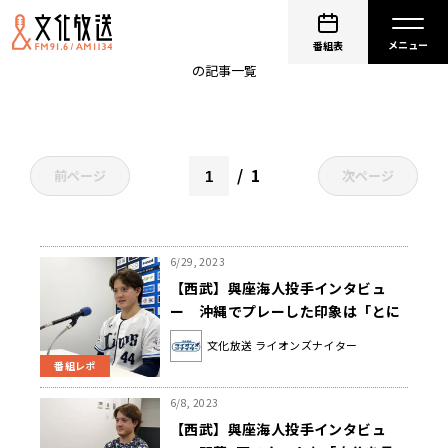
與座海人
番組表
の記事一覧
1
前ページ
次ページ
6/29, 2023
【西武】與座海人投手インタビュ
ー 沖縄でプレーした印象は「とに
かく野球熱を感じられた」
文化放送 ライオンズナイター
番組レポ
6/8, 2023
【西武】與座海人投手インタビュ