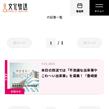
おかえりらじおイベント
番組表
の記事一覧
1
前ページ
次ページ
7/13, 2023
本日の放送では「不思議な出来事や
こわ〜い出来事」を募集！『豊崎愛
生のおかえりらじお』
お知らせ