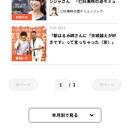
ンジャさん 「仁科美咲の遊々ミュ
ージック」
仁科美咲の遊々ミュージック
お知らせ
7/14, 2023
「都はるみ姉さんに「天城越えが好
きです」って言っちゃった（笑）」
紅白3回出場のキム・ヨンジャが語る
日本の演歌
番組レポ
1
前ページ
次ページ
年月別で見る