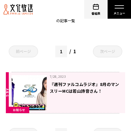
徳井青空
番組表
の記事一覧
1
前ページ
次ページ
7/28, 2023
『週刊ファルコムラジオ』8月のマン
スリーMCは若山詩音さん！
お知らせ