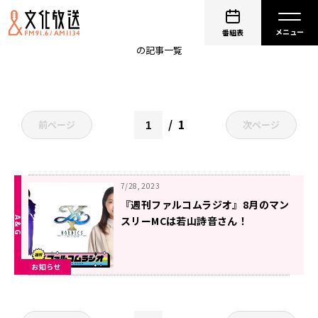
東亰ザナドゥ
番組表
の記事一覧
1
前ページ
次ページ
7/28, 2023
『週刊ファルコムラジオ』8月のマン
スリーMCは若山詩音さん！
お知らせ