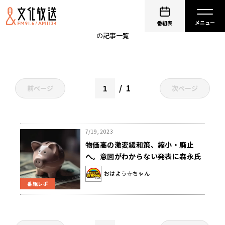
物価高
番組表
の記事一覧
1
前ページ
次ページ
7/19, 2023
物価高の激変緩和策、縮小・廃止
へ。意図がわからない発表に森永氏
困惑。
おはよう寺ちゃん
番組レポ