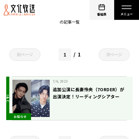
細谷佳正
番組表
の記事一覧
1
前ページ
次ページ
7/6, 2023
追加公演に長妻怜央（7ORDER）が
出演決定！リーディングシアター
「四つの署名」
お知らせ