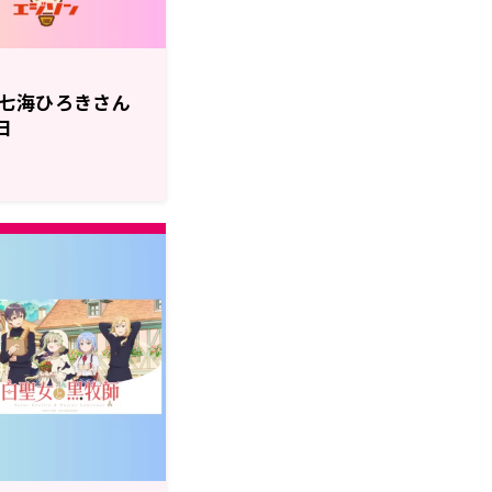
七海ひろきさん
日