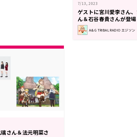
7/13, 2023
ゲストに宮川愛李さん、
ん＆石谷春貴さんが登場
日
A&G TRIBAL RADIO エジソン
玖璃さん＆法元明菜さ