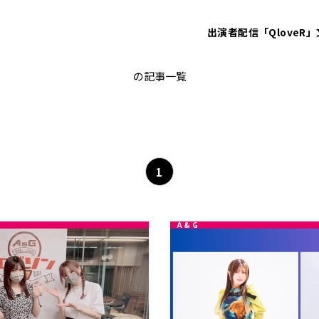
出演者
配信「QloveR」
髙橋ミナミ
の記事一覧
1