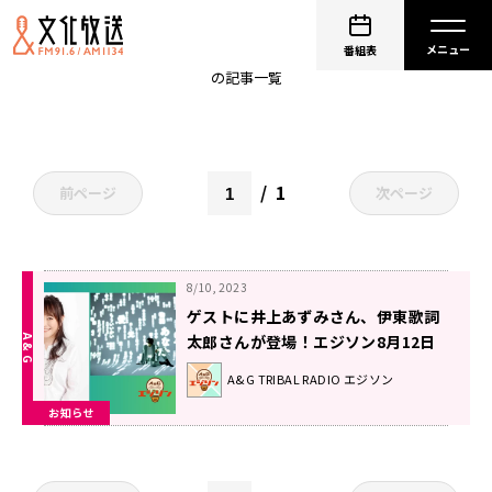
井上あずみ
番組表
の記事一覧
1
前ページ
次ページ
8/10, 2023
ゲストに井上あずみさん、伊東歌詞
太郎さんが登場！エジソン8月12日
A&G TRIBAL RADIO エジソン
お知らせ