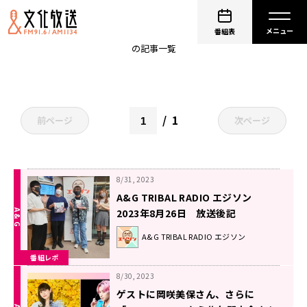
天﨑滉平
番組表
の記事一覧
1
前ページ
次ページ
8/31, 2023
A&G TRIBAL RADIO エジソン
2023年8月26日 放送後記
A&G TRIBAL RADIO エジソン
番組レポ
8/30, 2023
ゲストに岡咲美保さん、さらに