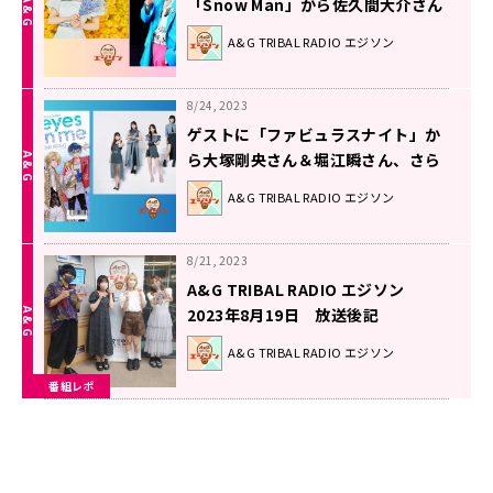
「Snow Man」から佐久間大介さん
が登場！エジソン9月2日
A&G TRIBAL RADIO エジソン
8/24, 2023
ゲストに「ファビュラスナイト」か
ら大塚剛央さん＆堀江瞬さん、さら
に「i☆Ris」から山北早紀さん＆若
A&G TRIBAL RADIO エジソン
井友希さんが登場！エジソン8月26
日
8/21, 2023
A&G TRIBAL RADIO エジソン
2023年8月19日 放送後記
A&G TRIBAL RADIO エジソン
番組レポ