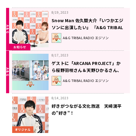
8/19, 2023
Snow Man 佐久間大介「いつかエジ
ソンに出演したい」 『A&G TRIBAL
RADIO エジソン』に待望のゲスト出
A&G TRIBAL RADIO エジソン
演決定！9月2日（土）午後9時00分
お知らせ
～ 生放送
8/17, 2023
ゲストに「ARCANA PROJECT」か
ら桜野羽咲さん＆天野ひかるさん、
さらに「OCHA NORMA」から斉藤
A&G TRIBAL RADIO エジソン
円香さん＆広本瑠璃さん＆米村姫
良々さんが登場！エジソン8月19日
8/14, 2023
好きがつながる文化放送 天﨑滉平
の”好き”！
オリジナル