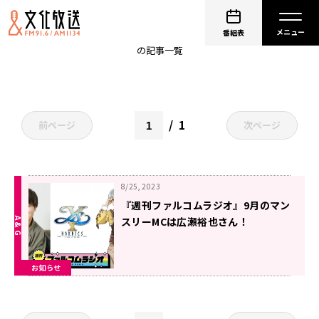
徳井青空
番組表
の記事一覧
1
前ページ
次ページ
8/25, 2023
『週刊ファルコムラジオ』9月のマン
スリーMCは広瀬裕也さん！
お知らせ