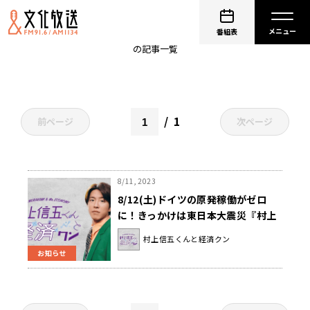
東日本大震災
番組表
の記事一覧
1
前ページ
次ページ
8/11, 2023
8/12(土)ドイツの原発稼働がゼロ
に！きっかけは東日本大震災『村上
信五くんと経済クン』
村上信五くんと経済クン
お知らせ