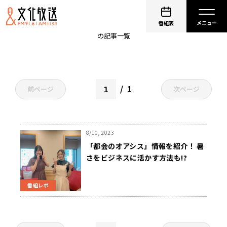
猛暑日
番組表
の記事一覧
1
前ページ
次ページ
8/10, 2023
「都会のオアシス」情報を紹介！ 暑
さをビジネスに活かす方法も!?
番組レポ