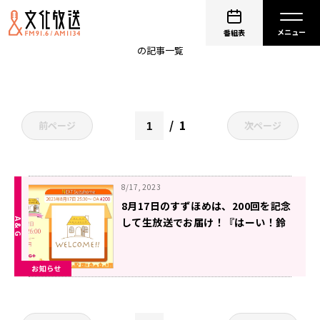
生放送
番組表
の記事一覧
1
前ページ
次ページ
8/17, 2023
8月17日のすずほめは、200回を記念
して生放送でお届け！『はーい！鈴
代です！ 今行きまーす！』
お知らせ