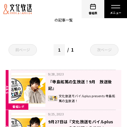
てらしー
番組表
の記事一覧
1
前ページ
次ページ
9/28, 2023
『寺島拓篤の生放送！9月 放送後
記』
文化放送モバイルplus presents 寺島拓
篤の生放送！
番組レポ
9/25, 2023
9月27日は『文化放送モバイルplus