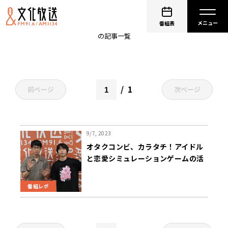
カラタチ
番組表
の記事一覧
1
前ページ
次ページ
9/7, 2023
オタクコンビ、カラタチ！アイドル
と恋愛シミュレーションゲームの活
動語る！
番組レポ