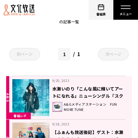
デッドマウント・デスプレイ
番組表
の記事一覧
1
前ページ
次ページ
9/20, 2023
水瀬いのり「こんな風に輝いてアー
トになれる」ニューシングル『スク
ラップアート』に込めた想い！
A&Gメディアステーション FUN
MORE TUNE
番組レポ
9/18, 2023
【ふぁんも放送後記】ゲスト：水瀬