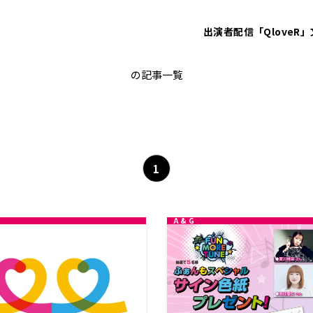
出演者
配信「QloveR」
日笠陽子
の記事一覧
1