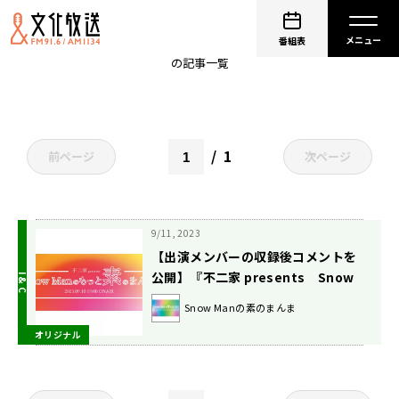
Snow Manの素のまんま
番組表
の記事一覧
1
前ページ
次ページ
9/11, 2023
【出演メンバーの収録後コメントを
公開】『不二家 presents Snow
Manのもっと素のまんま』〔9月10
Snow Manの素のまんま
日（日）午後7時00分～8時00分放送
オリジナル
回収録〕