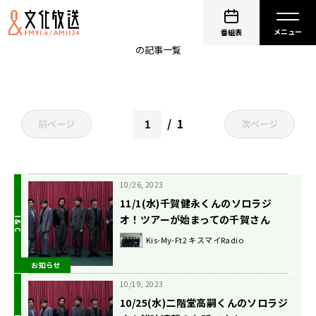
キスマイRadio
番組表
の記事一覧
1
前ページ
次ページ
10/26, 2023
11/1(水)千賀健永くんのソロラジ
オ！ツアーが始まっての千賀さん
は？
Kis-My-Ft2 キスマイRadio
お知らせ
10/19, 2023
10/25(水)二階堂高嗣くんのソロラジ