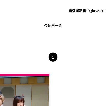
出演者
配信「QloveR」
サキュバス
の記事一覧
1