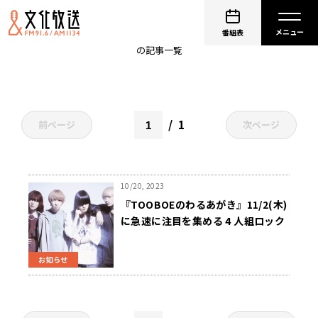
シンガーズハイ
番組表
の記事一覧
1
前ページ
次ページ
10/20, 2023
『TOOBOEのわるあがき』11/2(木)
に急速に注目を集める 4 人組ロック
バンド・シンガーズハイ がゲスト出
演決定！
お知らせ