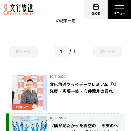
フライデープレミアム
番組表
の記事一覧
1
前ページ
次ページ
10/6, 2023
文化放送フライデープレミアム 『辻
発彦・斉藤一美・向井葉月の語れ！
ライオンズ』 10月20日（金）午後7
時00分放送
お知らせ
10/6, 2023
『僕が見たかった青空の 「青天のヘ