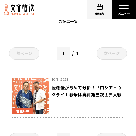
佐藤優
番組表
の記事一覧
1
前ページ
次ページ
10/5, 2023
佐藤優が改めて分析！「ロシア・ウ
クライナ戦争は実質第三次世界大戦
です！」
番組レポ