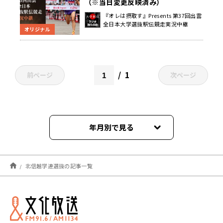
（※当日変更反映済み）
『オレは摂取す』Presents 第37回出雲
全日本大学選抜駅伝競走実況中継
オリジナル
1
前ページ
次ページ
年月別で見る
2024年10月
北信越学連選抜の記事一覧
2024年09月
2023年10月