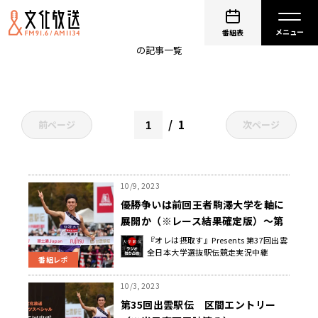
北信越学連選抜
番組表
の記事一覧
1
前ページ
次ページ
10/9, 2023
優勝争いは前回王者駒澤大学を軸に
展開か（※レース結果確定版）～第
35回出雲全日本大学選抜駅伝競走実
『オレは摂取す』Presents 第37回出雲
全日本大学選抜駅伝競走実況中継
況中継
番組レポ
10/3, 2023
第35回出雲駅伝 区間エントリー