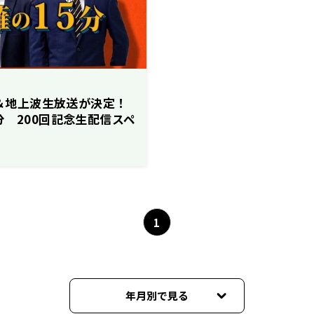
配信＆地上波生放送が決定！
分 200回記念生配信スペ
ストに 11/3（金）26
信スタート！
1
年月別で見る