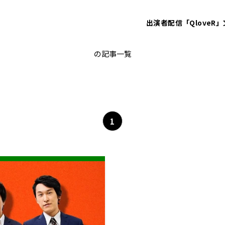
出演者
配信「QloveR」
宮下草薙
の記事一覧
1