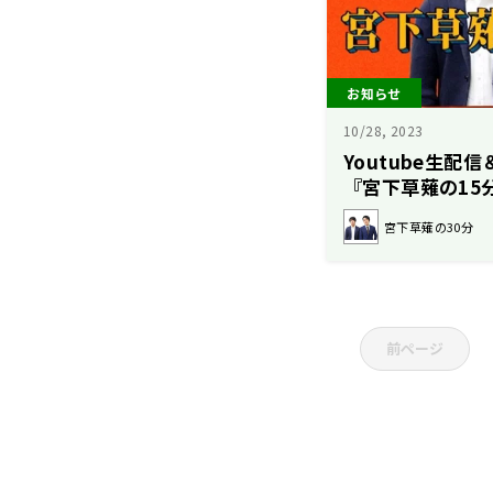
お知らせ
10/28, 2023
Youtube生
『宮下草薙の15
シャル』かが屋をゲ
宮下草薙の30分
時00分から生配
前ページ