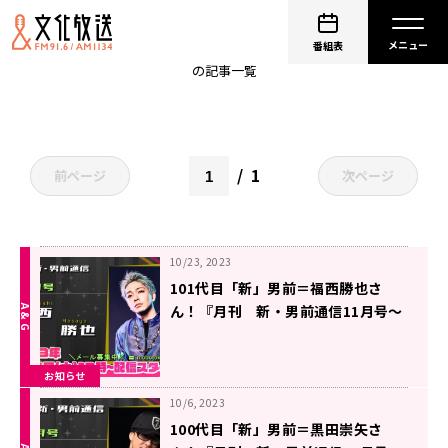
新男前通信
番組表
の記事一覧
1
前ページ
次ページ
10/23, 2023
101代目「新」男前＝福西勝也さ
ん！『月刊 新・男前通信11月号～
月刊 福西勝也』
お知らせ
10/6, 2023
100代目「新」男前＝黒田崇矢さ